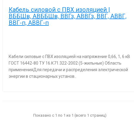
Кабель силовой с ПВХ изоляцией |
ВББШв, АВББШв, ВВГз, АВВГз, ВВГ, АВВГ,
ВВГ-п, АВВГ-п
Кабели силовые с ПВХ изоляцией на напряжение 0,66, 1, 6 кВ
ГОСТ 16442-80 ТУ 16.К71.322-2002 (5-жильные) Область
примененияДля передачи и распределения электрической
энергии в стационарных установ..
Показано с 1 по 1 из 1 (всего 1 страниц)