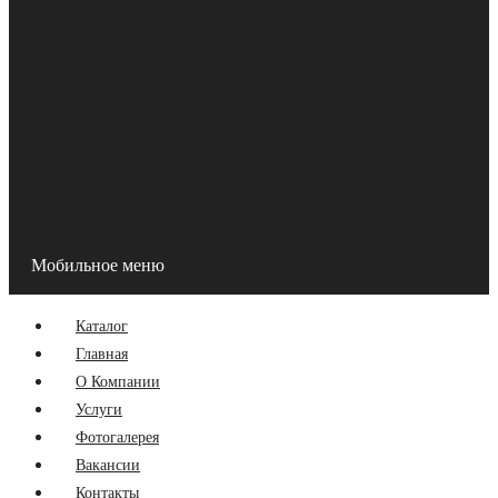
Кабеленесущие системы
Кабель канал
Кабельные лотки
Трубы гофрированные
Главная
О Компании
Услуги
Фотогалерея
Вакансии
Контакты
Мобильное меню
Каталог
Главная
О Компании
Услуги
Фотогалерея
Вакансии
Контакты