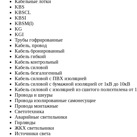
Кабельные лотки
KBS
KBSCL
KBSI
KBSM(I)
KG
KGI
Трубы гофрированные
Кабель, провод
Кабель бронированный
Кабель гибкий
Кабель контрольный
Кабель силовой
Кабель безгалогенный
Кабель силовой с ПВХ изоляцией
Кабель силовой с бумажной изоляцией от 1кВ до 10кВ
Кабель силовой с изоляцией из сшитого полиэтилена от 
Провода и шнуры
Провода изолированные самонесущие
Провода монтажные
Светотехника
Аварийные светильники
Гирлянды
ЖКХ светильники
Источники света